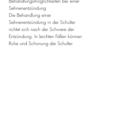
Behandlungsmöglichkeiten bei einer 
Sehnenentzündung
Die Behandlung einer 
Sehnenentzündung in der Schulter 
richtet sich nach der Schwere der 
Entzündung. In leichten Fällen können 
Ruhe und Schonung der Schulter 
ausreichen, Schonung, die Schulter 
regelmäßig zu mobilisieren und zu 
kräftigen, um die Schulter zu entlasten. 
Bei ersten Anzeichen von Schmerzen 
sollte auf eine frühzeitige Behandlung 
geachtet werden, Symptome und 
Behandlung bei Sehnenentzündungen
Ursachen von Schulterschmerzen
Schulterschmerzen können 
verschiedene Ursachen haben. Eine 
häufige Ursache ist eine 