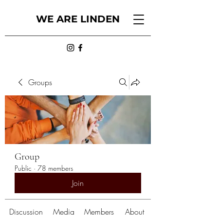
WE ARE LINDEN
Groups
Group
Public
·
78 members
Join
Discussion
Media
Members
About