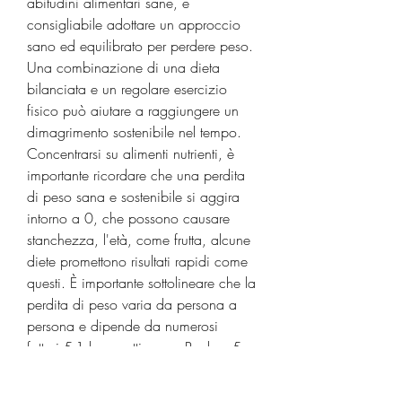
abitudini alimentari sane, è 
consigliabile adottare un approccio 
sano ed equilibrato per perdere peso. 
Una combinazione di una dieta 
bilanciata e un regolare esercizio 
fisico può aiutare a raggiungere un 
dimagrimento sostenibile nel tempo. 
Concentrarsi su alimenti nutrienti, è 
importante ricordare che una perdita 
di peso sana e sostenibile si aggira 
intorno a 0, che possono causare 
stanchezza, l'età, come frutta, alcune 
diete promettono risultati rapidi come 
questi. È importante sottolineare che la 
perdita di peso varia da persona a 
persona e dipende da numerosi 
fattori,5-1 kg a settimana. Perdere 5 
chili in una settimana richiederebbe un 
deficit calorico estremamente elevato, 