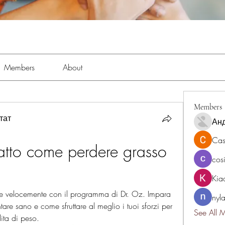
Members
About
Members
тат
Ан
Cas
atto come perdere grasso 
cos
Kia
e velocemente con il programma di Dr. Oz. Impara 
nyl
re sano e come sfruttare al meglio i tuoi sforzi per 
See All 
dita di peso.