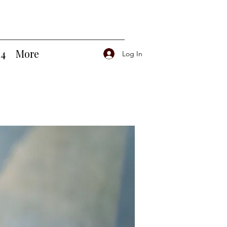
14
More
Log In