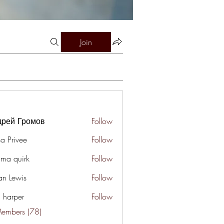
Join
дрей Громов
Follow
a Privee
Follow
ima quirk
Follow
an Lewis
Follow
a harper
Follow
Members (78)