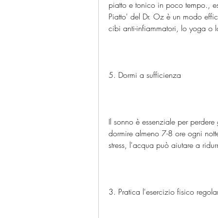
piatto e tonico in poco tempo., es
Piatto' del Dr. Oz è un modo effi
cibi anti-infiammatori, lo yoga o l
5. Dormi a sufficienza
Il sonno è essenziale per perdere
dormire almeno 7-8 ore ogni notte. 
stress, l'acqua può aiutare a ridur
3. Pratica l'esercizio fisico regol