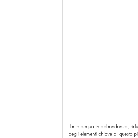
 bere acqua in abbondanza, ridurre lo stress e dormire a sufficienza sono alcuni 
degli elementi chiave di questo p