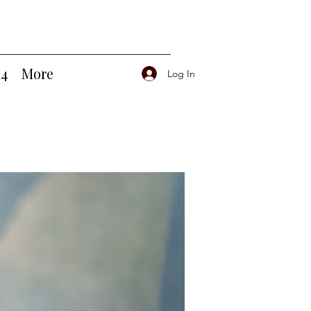
14
More
Log In