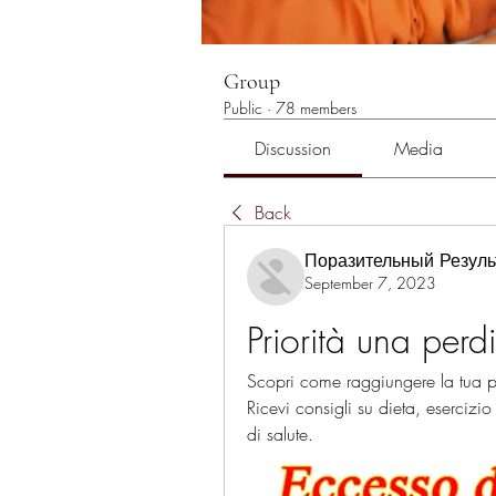
Group
Public
·
78 members
Discussion
Media
Back
Поразительный Резуль
September 7, 2023
Priorità una per
Scopri come raggiungere la tua pri
Ricevi consigli su dieta, esercizio f
di salute.