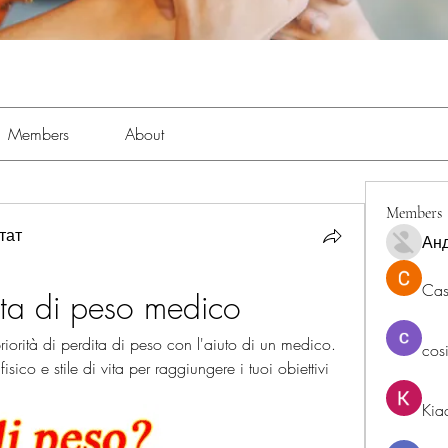
Members
About
Members
тат
Ан
Cas
dita di peso medico
orità di perdita di peso con l'aiuto di un medico. 
cos
isico e stile di vita per raggiungere i tuoi obiettivi 
Kia