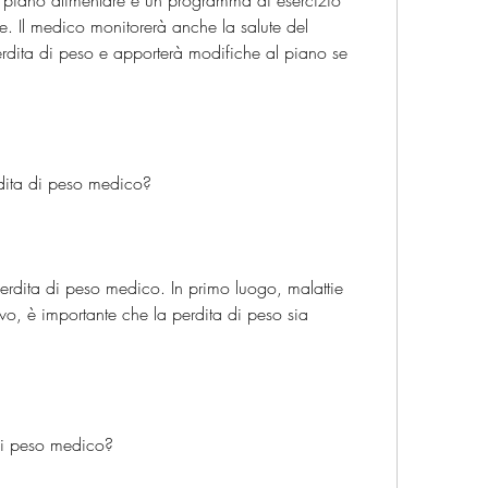
 piano alimentare e un programma di esercizio 
te. Il medico monitorerà anche la salute del 
erdita di peso e apporterà modifiche al piano se 
dita di peso medico?
erdita di peso medico. In primo luogo, malattie 
vo, è importante che la perdita di peso sia 
di peso medico?