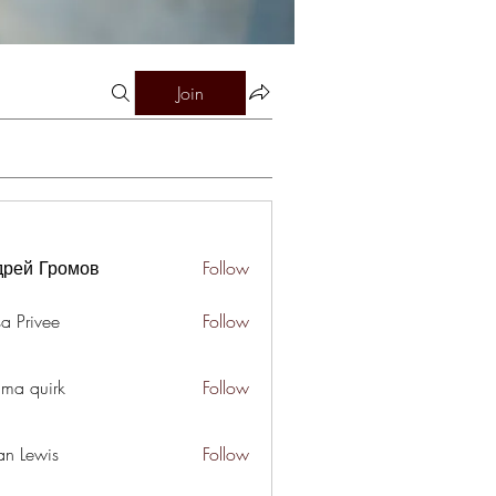
Join
дрей Громов
Follow
a Privee
Follow
ima quirk
Follow
an Lewis
Follow