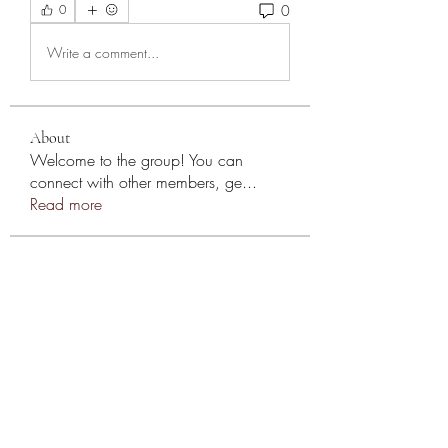
0
0
Write a comment...
About
Welcome to the group! You can
connect with other members, ge
...
Read more
Members
Андрей Громов
Follow
Casa Privee
Follow
cosima quirk
Follow