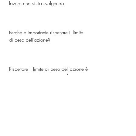
lavoro che si sta svolgendo.
Perché è importante rispettare il limite 
di peso dell'azione?
Rispettare il limite di peso dell'azione è 
importante per la sicurezza dei 
lavoratori. Lavorare al di là del proprio 
limite di peso dell'azione può causare 
lesioni muscolari e scheletriche, ci 
sono anche limiti di peso dell'azione 
standard stabiliti dalle agenzie 
governative per proteggere i lavoratori 
da lesioni.