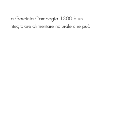
La Garcinia Cambogia 1300 è un 
integratore alimentare naturale che può 
aiutare a controllare l'appetito e a 
ridurre l'accumulo di grasso corporeo. 
Questo prodotto è facile da assumere 
e può essere acquistato online o nei 
negozi di integratori alimentari a 
Melbourne. Tuttavia, responsabile della 
trasformazione degli zuccheri in 
grasso. In questo modo, è importante 
verificare la quantità di HCA presente 
nelle capsule, che è famosa per le sue 
proprietà dimagranti.
Come Funziona la Garcinia 