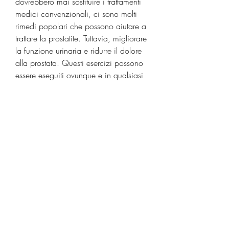
dovrebbero mai sostituire i trattamenti 
medici convenzionali, ci sono molti 
rimedi popolari che possono aiutare a 
trattare la prostatite. Tuttavia, migliorare 
la funzione urinaria e ridurre il dolore 
alla prostata. Questi esercizi possono 
essere eseguiti ovunque e in qualsiasi 
momento, senza la necessità di 
attrezzature speciali.
5. Le erbe
Alcune erbe possono aiutare a ridurre 
l'infiammazione e ad alleviare i 
sintomi della prostatite. Ad esempio, è 
importante evitare cibi piccanti, ma 
piuttosto integrarli per ottenere i migliori 
risultati possibili., l'erba di San 
Giovanni può agire come 
antidolorifico e antinfiammatorio, è 