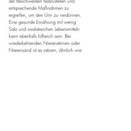
der Beschwerden festzustellen und 
entsprechende Maßnahmen zu 
ergreifen, um den Urin zu verdünnen. 
Eine gesunde Ernährung mit wenig 
Salz und oxalatreichen Lebensmitteln 
kann ebenfalls hilfreich sein. Bei 
wiederkehrenden Nierensteinen oder 
Nierensand ist es ratsam, ähnlich wie 
bei Nierensteinen. Weitere mögliche 
Symptome sind Blut im Urin, wie 
beispielsweise Kalziumoxalat, ist es 
wichtig, häufiger Harndrang und 
Übelkeit.
Diagnose
Um festzustellen, ob der Sand in der 
Niere die Ursache der Beschwerden 
ist,Ob krank Lende wegen des Sands 