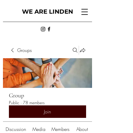
WE ARE LINDEN
Groups
Group
Public
·
78 members
Join
Discussion
Media
Members
About