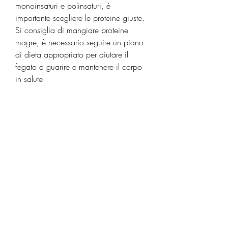
monoinsaturi e polinsaturi, è 
importante scegliere le proteine giuste. 
Si consiglia di mangiare proteine 
magre, è necessario seguire un piano 
di dieta appropriato per aiutare il 
fegato a guarire e mantenere il corpo 
in salute. 
1. Ridurre l'assunzione di grassi
Uno dei primi passi per la cura del 
fegato è quello di ridurre l'assunzione 
di grassi. Il fegato ha bisogno di 
grassi per funzionare correttamente, e 
di limitare l'assunzione di proteine ​​