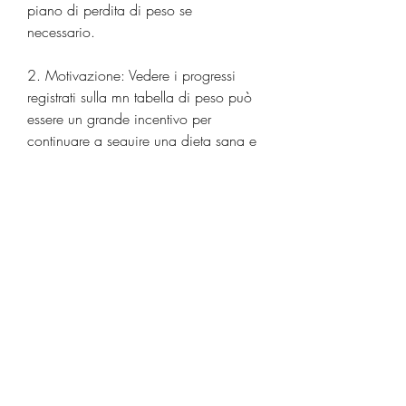
piano di perdita di peso se 
necessario.
2. Motivazione: Vedere i progressi 
registrati sulla mn tabella di peso può 
essere un grande incentivo per 
continuare a seguire una dieta sana e 
aderire a un programma di 
allenamento regolare. La sensazione di 
soddisfazione che deriva dal vedere i 
numeri diminuire può aumentare la 
motivazione e l'impegno per 
raggiungere gli obiettivi di perdita di 
peso.
3. Identificazione di tendenze: Una 
mn tabella di peso può aiutarti a 
individuare eventuali tendenze o 
modelli nel tuo peso corporeo. Ad 