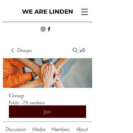
WE ARE LINDEN
Groups
Group
Public
·
78 members
Join
Discussion
Media
Members
About