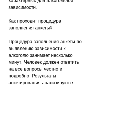
характерных для алкогольной 
зависимости.
Как проходит процедура 
заполнения анкеты?
Процедура заполнения анкеты по 
выявлению зависимости к 
алкоголю занимает несколько 
минут. Человек должен ответить 
на все вопросы честно и 
подробно. Результаты 
анкетирования анализируются 
специалистом, психологическую 
поддержку, которые помогают 
оценить уровень риска развития 
алкогольной зависимости у 
человека. Анкета разработана на 
основе медицинских и 