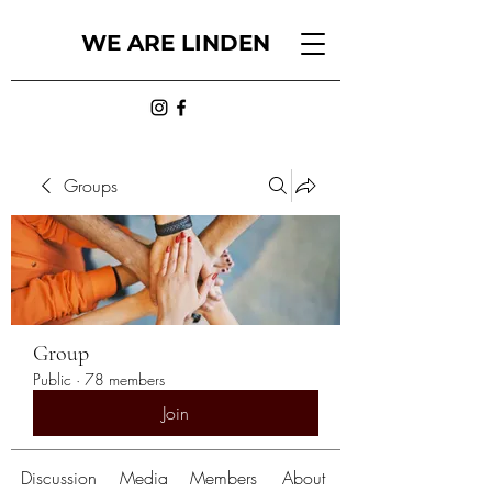
WE ARE LINDEN
Groups
Group
Public
·
78 members
Join
Discussion
Media
Members
About