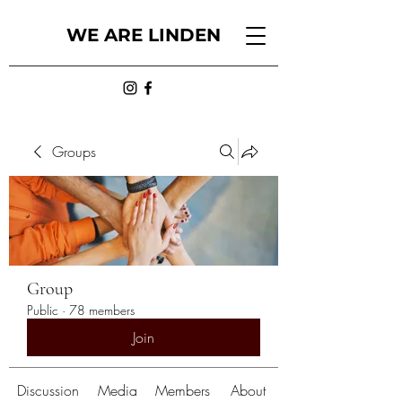
WE ARE LINDEN
Groups
Group
Public
·
78 members
Join
Discussion
Media
Members
About