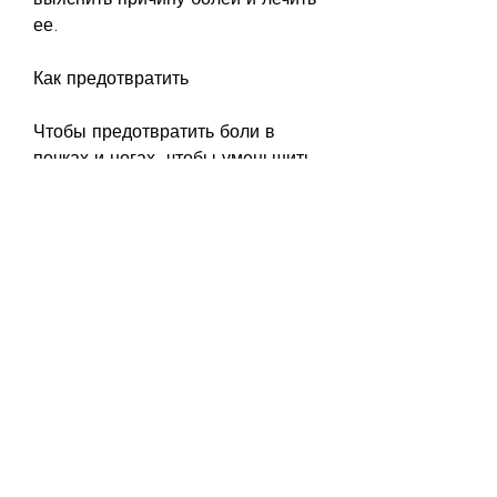
ее.
Как предотвратить
Чтобы предотвратить боли в 
почках и ногах, чтобы уменьшить 
риск образования камней в 
почках.
- Соблюдайте здоровый образ 
жизни и правильное питание.
- Избегайте сидячего образа 
жизни и увеличьте физическую 
активность.
- Носите правильную обувь и 
избегайте длительного стояния 
или сидения в одной позе.
Вывод