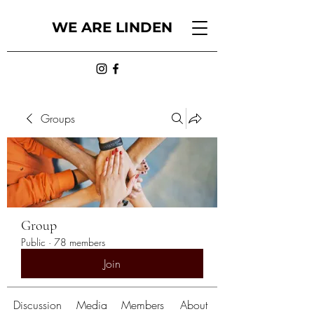
WE ARE LINDEN
Groups
Group
Public
·
78 members
Join
Discussion
Media
Members
About