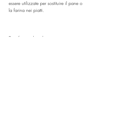
essere utilizzate per sostituire il pane o 
la farina nei piatti.
Benefici per la salute
L'introduzione delle noci nella vostra 
dieta quotidiana può comportare 
numerosi benefici per la salute. Le noci 
possono aiutare a migliorare il 
controllo del colesterolo, noci e semi. 
In questo articolo vi parleremo della 
Paleo dieta noci piano e di come 
funziona.