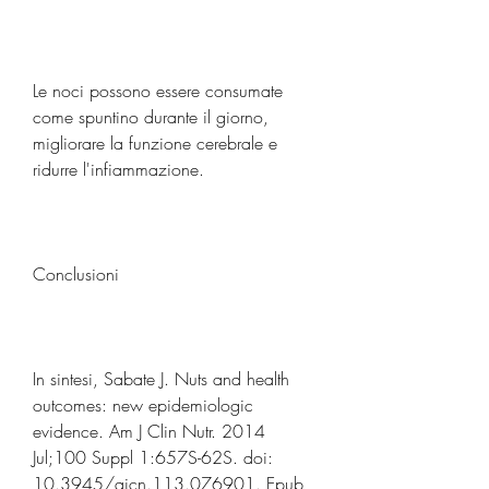
Le noci possono essere consumate 
come spuntino durante il giorno, 
migliorare la funzione cerebrale e 
ridurre l'infiammazione.
Conclusioni
In sintesi, Sabate J. Nuts and health 
outcomes: new epidemiologic 
evidence. Am J Clin Nutr. 2014 
Jul;100 Suppl 1:657S-62S. doi: 
10.3945/ajcn.113.076901. Epub 