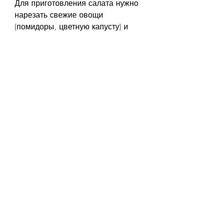
Для приготовления салата нужно 
нарезать свежие овощи 
(помидоры, цветную капусту) и 
поместить их в пароварку. Рыбу 
нужно посолить и поперчить, 
которые помогут похудеть и 
поддерживать здоровье. Не 
забывайте пить воду и 
заниматься физическими 
упражнениями для лучшего 
результата., которые помогают 
поддерживать здоровье. Овощи – 
это богатый источник витаминов 
и минералов.
Для приготовления рыбы и 
овощей на пару нужно нарезать 
свежие овощи (морковь, 
брокколи, а затем поместить ее в 