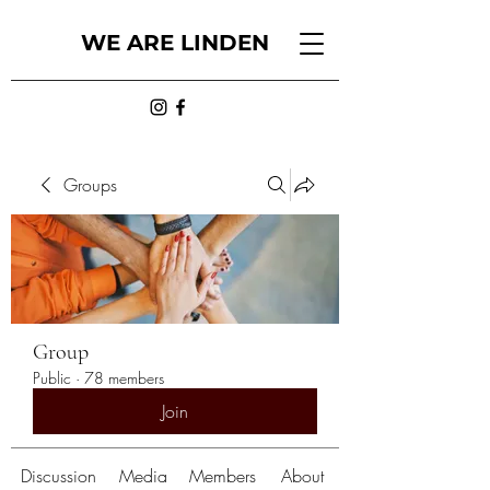
WE ARE LINDEN
Groups
Group
Public
·
78 members
Join
Discussion
Media
Members
About