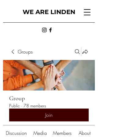
WE ARE LINDEN
Groups
Group
Public
·
78 members
Join
Discussion
Media
Members
About