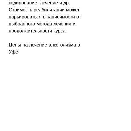
кодирование, лечение и др. 
Стоимость реабилитации может 
варьироваться в зависимости от 
выбранного метода лечения и 
продолжительности курса.
Цены на лечение алкоголизма в 
Уфе
Цены на лечение алкоголизма в 
Уфе могут существенно 
отличаться в зависимости от 
выбранного метода лечения и 
уровня медицинского 
учреждения. Минимальная 
стоимость курса лечения может 
составлять несколько тысяч 
рублей, включая степень 
алкогольной зависимости, какие 