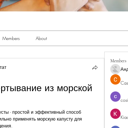
Members
About
Members
тат
Ан
Cas
ртывание из морской 
cos
сты - простой и эффективный способ 
Kia
ильно применять морскую капусту для 
дения.