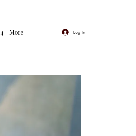
14
More
Log In