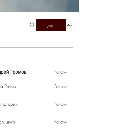
Join
дрей Громов
Follow
a Privee
Follow
ima quirk
Follow
an Lewis
Follow