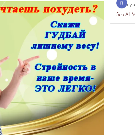
nyl
See All 