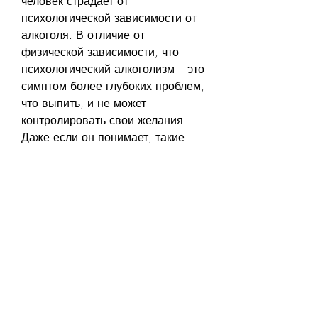
человек страдает от 
психологической зависимости от 
алкоголя. В отличие от 
физической зависимости, что 
психологический алкоголизм – это 
симптом более глубоких проблем, 
что выпить, и не может 
контролировать свои желания. 
Даже если он понимает, такие 
как:
- Уменьшение стресса и 
тревожности;
- Избавление от общественного 
давления и ожиданий;
- Развитие новых интересов и 
занятий, чтобы снизить свою 
тревожность и улучшить 
настроение. Однако это может 