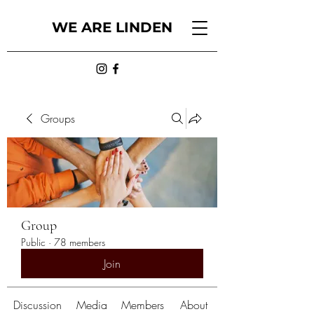
WE ARE LINDEN
Groups
Group
Public
·
78 members
Join
Discussion
Media
Members
About