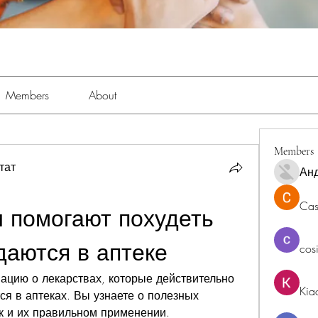
Members
About
Members
тат
Ан
Cas
 помогают похудеть 
даются в аптеке
cos
цию о лекарствах, которые действительно 
Kia
я в аптеках. Вы узнаете о полезных 
к и их правильном применении.