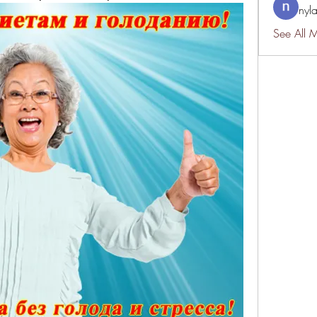
nyl
See All 