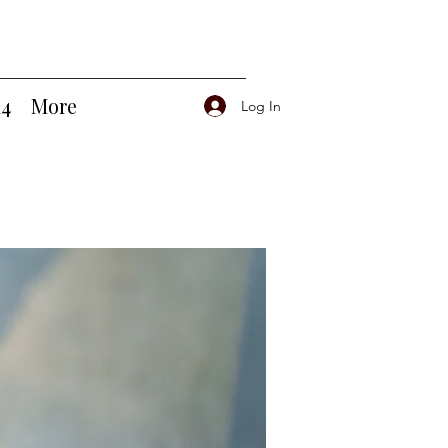
14
More
Log In