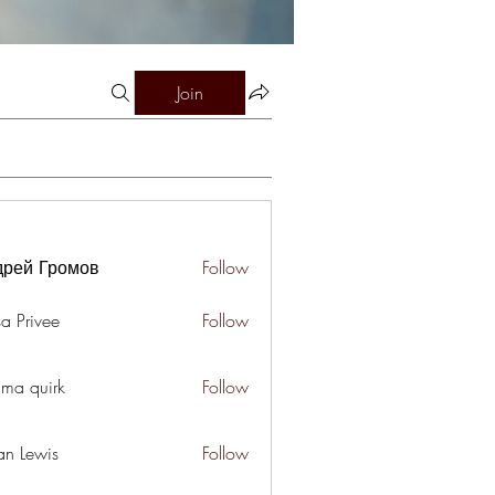
Join
дрей Громов
Follow
a Privee
Follow
ima quirk
Follow
an Lewis
Follow