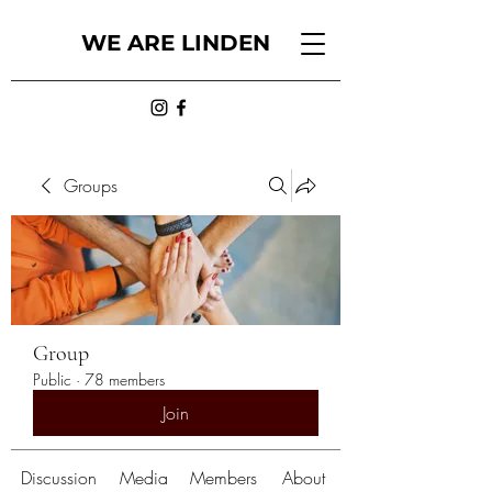
WE ARE LINDEN
Groups
Group
Public
·
78 members
Join
Discussion
Media
Members
About