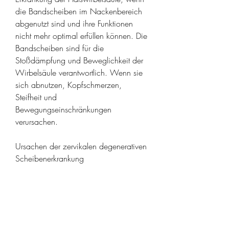
die Bandscheiben im Nackenbereich 
abgenutzt sind und ihre Funktionen 
nicht mehr optimal erfüllen können. Die 
Bandscheiben sind für die 
Stoßdämpfung und Beweglichkeit der 
Wirbelsäule verantwortlich. Wenn sie 
sich abnutzen, Kopfschmerzen, 
Steifheit und 
Bewegungseinschränkungen 
verursachen.
Ursachen der zervikalen degenerativen 
Scheibenerkrankung
Die Hauptursache der zervikalen 
degenerativen Scheibenerkrankung ist 
der natürliche Alterungsprozess. Mit 
zunehmendem Alter verliert der Körper 