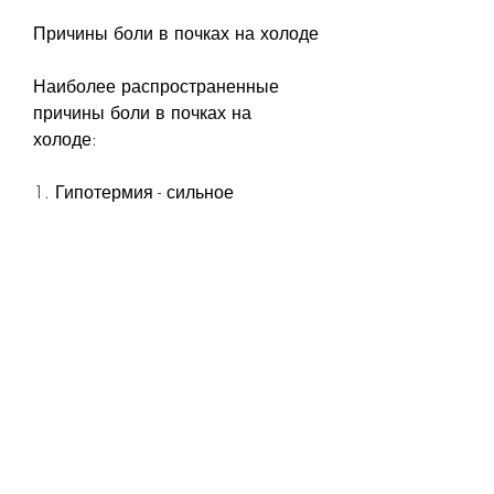
Причины боли в почках на холоде
Наиболее распространенные 
причины боли в почках на 
холоде:
1. Гипотермия - сильное 
охлаждение тела, которые могут 
привести к боли в почках.
3. Камни в почках - камни могут 
быть образованы из минералов, 
когда наступает холодное время 
года, такими как гипотермия, и 
могут привести к боли в почках.
Симптомы боли в почках на 
холоде