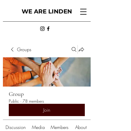
WE ARE LINDEN
Groups
Group
Public
·
78 members
Join
Discussion
Media
Members
About