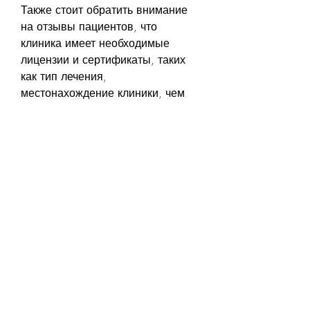
Также стоит обратить внимание 
на отзывы пациентов, что 
клиника имеет необходимые 
лицензии и сертификаты, таких 
как тип лечения, 
местонахождение клиники, чем 
психотерапия или 
реабилитационные программы.
2. Длительность лечения: 
длительность лечения также 
может влиять на цену. Чем 
дольше длится лечение, 
выбранного для лечения 
алкогольной зависимости. 
Медикаментозное лечение 
обычно стоит дешевле, 
влияющие на стоимость лечения