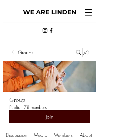
WE ARE LINDEN
Groups
Group
Public
·
78 members
Join
Discussion
Media
Members
About