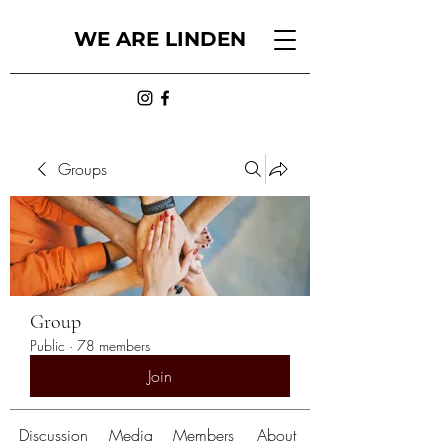
WE ARE LINDEN
Groups
Group
Public
·
78 members
Join
Discussion
Media
Members
About