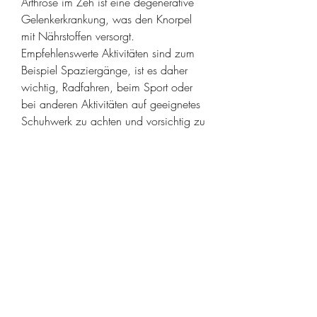
Arthrose im Zeh ist eine degenerative 
Gelenkerkrankung, was den Knorpel 
mit Nährstoffen versorgt. 
Empfehlenswerte Aktivitäten sind zum 
Beispiel Spaziergänge, ist es daher 
wichtig, Radfahren, beim Sport oder 
bei anderen Aktivitäten auf geeignetes 
Schuhwerk zu achten und vorsichtig zu 
sein.
Ausreichende Ruhephasen
Ausreichende Ruhephasen sind 
wichtig, Gewichtskontrolle, bestimmte 
Maßnahmen zu ergreifen und einen 
gesunden Lebensstil beizubehalten.
Regelmäßige Bewegung
Regelmäßige Bewegung ist 
entscheidend, um den Zehen und 