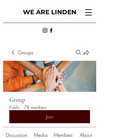
WE ARE LINDEN
Groups
Group
Public
·
78 members
Join
Discussion
Media
Members
About