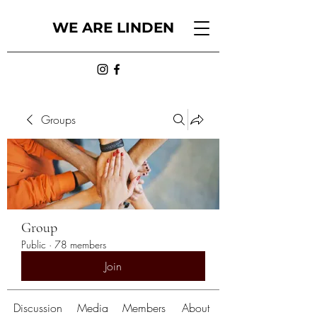
WE ARE LINDEN
Groups
Group
Public
·
78 members
Join
Discussion
Media
Members
About