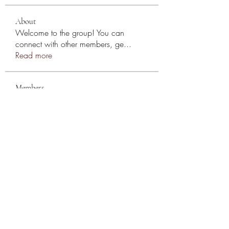
About
Welcome to the group! You can
connect with other members, ge
...
Read more
Members
Андрей Громов
Follow
Casa Privee
Follow
cosima quirk
Follow
Kiaan Lewis
Follow
nyla harper
Follow
See All Members (78)