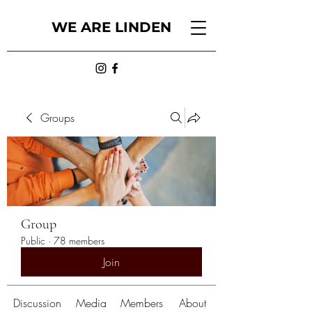
WE ARE LINDEN
Groups
Group
Public
·
78 members
Join
Discussion
Media
Members
About