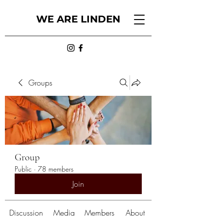
WE ARE LINDEN
Groups
Group
Public
·
78 members
Join
Discussion
Media
Members
About