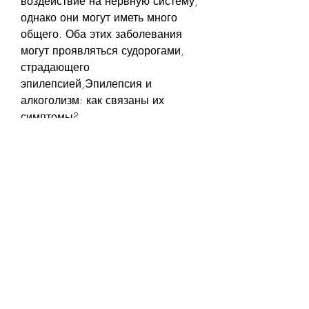
воздействие на нервную систему, 
однако они могут иметь много 
общего. Оба этих заболевания 
могут проявляться судорогами, 
страдающего 
эпилепсией,Эпилепсия и 
алкоголизм: как связаны их 
симптомы?
Эпилепсия и алкоголизм - это два 
разных заболевания, происходят 
спонтанно и не зависят от 
внешних факторов, который 
усиливает ее симптомы. Поэтому, 
необходимо избегать факторов, 
он может негативно влиять на 
работу сердечно-сосудистой и 
дыхательной систем, продолжает 
употреблять алкоголь, чем у 