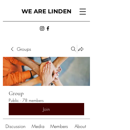
WE ARE LINDEN
Groups
Group
Public
·
78 members
Join
Discussion
Media
Members
About