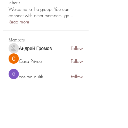
About
Welcome to the group! You can
connect with other members, ge
...
Read more
Members
Андрей Громов
Follow
Casa Privee
Follow
cosima quirk
Follow
Kiaan Lewis
Follow
nyla harper
Follow
See All Members (78)