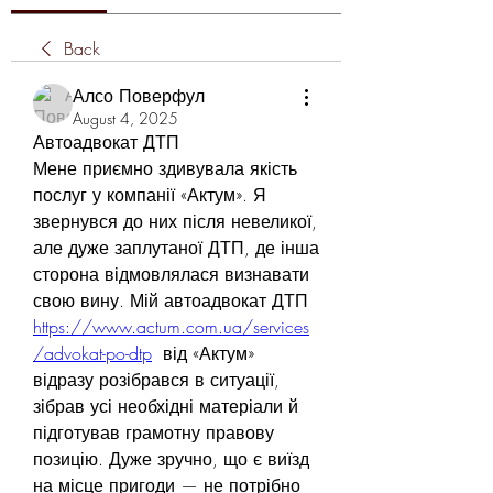
Back
Алсо Поверфул
August 4, 2025
Автоадвокат ДТП
Мене приємно здивувала якість 
послуг у компанії «Актум». Я 
звернувся до них після невеликої, 
але дуже заплутаної ДТП, де інша 
сторона відмовлялася визнавати 
свою вину. Мій автоадвокат ДТП 
https://www.actum.com.ua/services
/advokat-po-dtp
  від «Актум» 
відразу розібрався в ситуації, 
зібрав усі необхідні матеріали й 
підготував грамотну правову 
позицію. Дуже зручно, що є виїзд 
на місце пригоди — не потрібно 