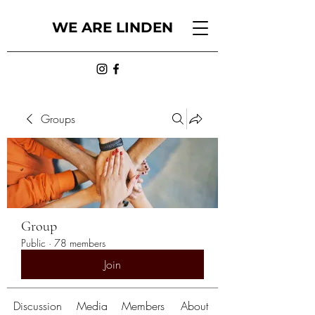
WE ARE LINDEN
Groups
Group
Public
·
78 members
Join
Discussion
Media
Members
About