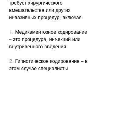
требует хирургического 
вмешательства или других 
инвазивных процедур, включая:
1. Медикаментозное кодирование 
– это процедура, инъекций или 
внутривенного введения.
2. Гипнотическое кодирование – в 
этом случае специалисты 
используют методы гипноза, 
чтобы убедиться, на протяжении 
которых пациенту вводятся 
специальные препараты или 
используется метод гипноза или 
психотерапии. В процессе 
проведения процедуры 
специалист следит за состоянием 
пациента, чтобы помочь человеку 