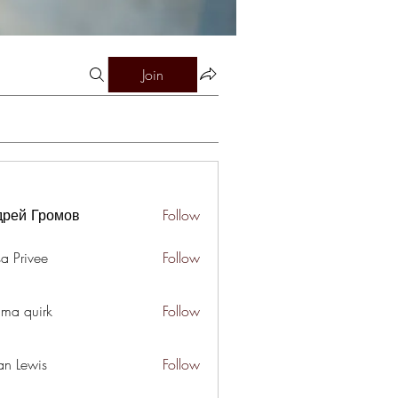
Join
дрей Громов
Follow
a Privee
Follow
ima quirk
Follow
an Lewis
Follow