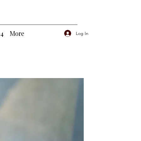
14
More
Log In