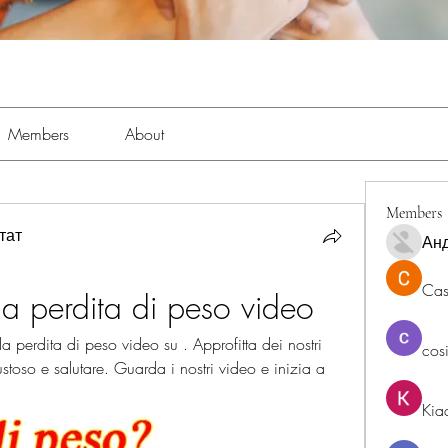
Members
About
Members
тат
Ан
Cas
la perdita di peso video
la perdita di peso video su . Approfitta dei nostri 
cos
toso e salutare. Guarda i nostri video e inizia a 
Kia