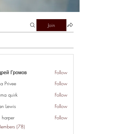
Join
дрей Громов
Follow
a Privee
Follow
ima quirk
Follow
an Lewis
Follow
a harper
Follow
Members (78)