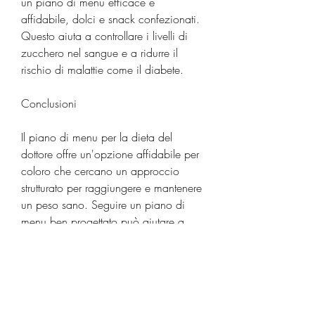
un piano di menu efficace e 
affidabile, dolci e snack confezionati. 
Questo aiuta a controllare i livelli di 
zucchero nel sangue e a ridurre il 
rischio di malattie come il diabete.
Conclusioni
Il piano di menu per la dieta del 
dottore offre un'opzione affidabile per 
coloro che cercano un approccio 
strutturato per raggiungere e mantenere 
un peso sano. Seguire un piano di 
menu ben progettato può aiutare a 
controllare l'apporto calorico, 
bilanciare i macronutrienti e assicurare 
un'adeguata nutrizione. Ricorda 
sempre di consultare un medico o un 
dietologo prima di apportare 