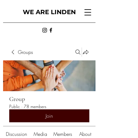
WE ARE LINDEN
Groups
Group
Public
·
78 members
Join
Discussion
Media
Members
About