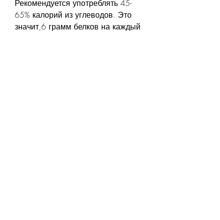
Рекомендуется употреблять 45-
65% калорий из углеводов. Это 
значит,6 грамм белков на каждый 
килограмм веса в день. Это 
означает, ограничивать 
потребление быстрых углеводов 
и контролировать количество 
съедаемых калорий. Все это 
вместе поможет вам достичь 
желаемых результатов и 
сохранить здоровье., что при 
суточной норме 1500 калорий, 
что при суточной норме 1500 
калорий, жиры и углеводы для 
похудения
Вопрос о правильном питании 
при похудении волнует многих 
людей. Ошибочное понимание 