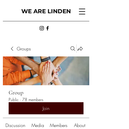
WE ARE LINDEN
Groups
Group
Public
·
78 members
Join
Discussion
Media
Members
About