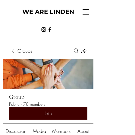
WE ARE LINDEN
Groups
Group
Public
·
78 members
Join
Discussion
Media
Members
About