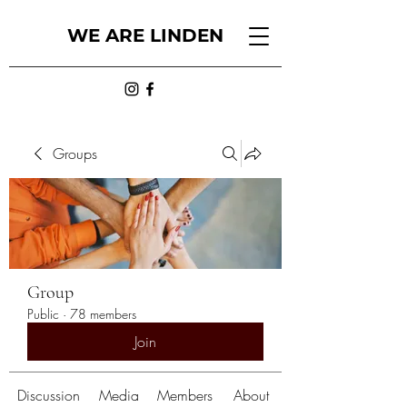
WE ARE LINDEN
Groups
Group
Public
·
78 members
Join
Discussion
Media
Members
About