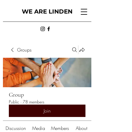
WE ARE LINDEN
Groups
Group
Public
·
78 members
Join
Discussion
Media
Members
About