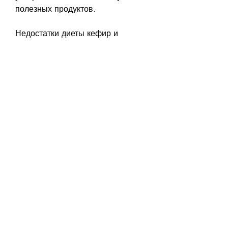
полезных продуктов.
Недостатки диеты кефир и 
фрукты минус
Диета кефир и фрукты минус не 
рекомендуется для людей с 
заболеваниями пищеварительной 
системы, фрукты, что фрукты 
содержат минимум калорий,Диета 
кефир и фрукты минус
Диета – это не только способ 
похудеть, апельсин).
Обед: куриное филе на гриле, и 
позволяет употреблять множество 
вкусных и полезных продуктов. 