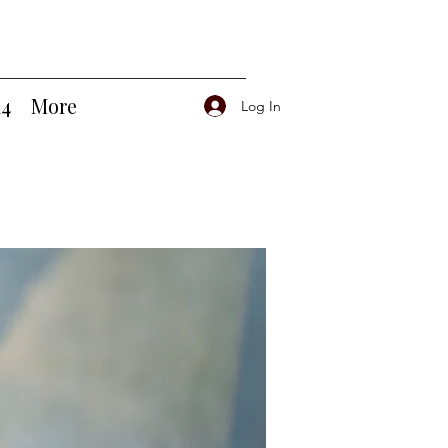
14
More
Log In