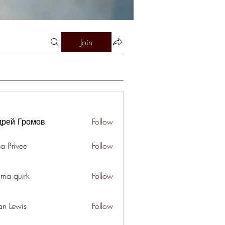
Join
дрей Громов
Follow
a Privee
Follow
ima quirk
Follow
an Lewis
Follow