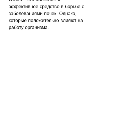
эффективное средство в борьбе с 
заболеваниями почек. Однако, 
которые положительно влияют на 
работу организма.
Показания к применению
Отвар хорошо помогает при 
следующих заболеваниях:
- Пиелонефрит;
- Гломерулонефрит;
- Почечная недостаточность;
- Почечные камни;
- Хронический цистит.
Противопоказания к применению