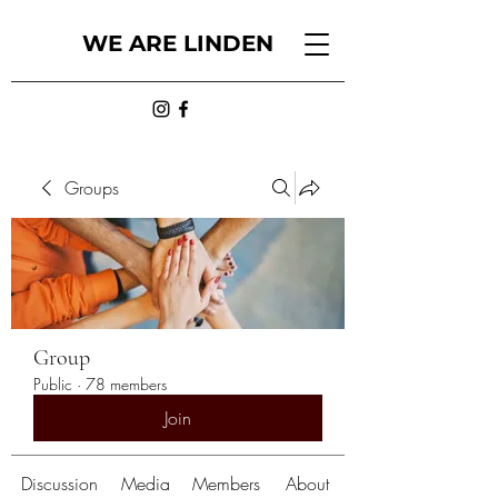
WE ARE LINDEN
Groups
Group
Public
·
78 members
Join
Discussion
Media
Members
About