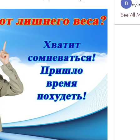
nyl
See All 