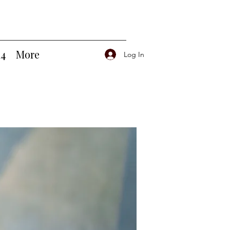
14
More
Log In