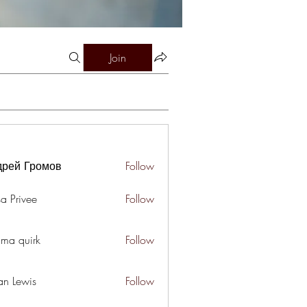
Join
дрей Громов
Follow
a Privee
Follow
ima quirk
Follow
an Lewis
Follow