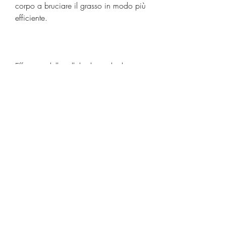
corpo a bruciare il grasso in modo più 
efficiente.
Efficacia delle pillole dietetiche brucia 
grassi
Anche se le pillole dietetiche brucia 
grassi possono essere utili per 
accelerare la perdita di peso, non 
esiste una pillola magica che faccia 
miracoli. Le pillole dietetiche possono 
aiutare a bruciare più calorie e a 
ridurre l'appetito, quindi è importante 
assicurarsi di parlare con il proprio 
medico prima di iniziare qualsiasi 