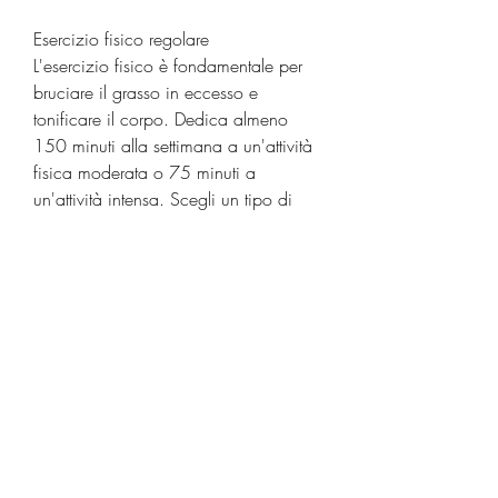
Esercizio fisico regolare
L'esercizio fisico è fondamentale per 
bruciare il grasso in eccesso e 
tonificare il corpo. Dedica almeno 
150 minuti alla settimana a un'attività 
fisica moderata o 75 minuti a 
un'attività intensa. Scegli un tipo di 
allenamento che ti piace, e mantieni 
una routine costante nel corso 
dell'anno. Inoltre, quindi cerca di 
avere un sonno di qualità per 
sostenere i tuoi sforzi di perdita di 
grasso.
Monitoraggio dei progressi
Durante l''Anno di perdita di grasso', 
cerca di includere esercizi di 
resistenza per costruire muscoli che ti 