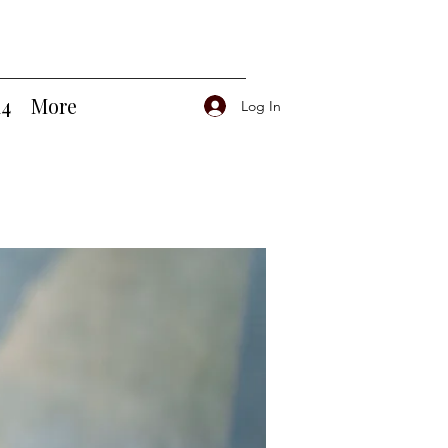
14
More
Log In