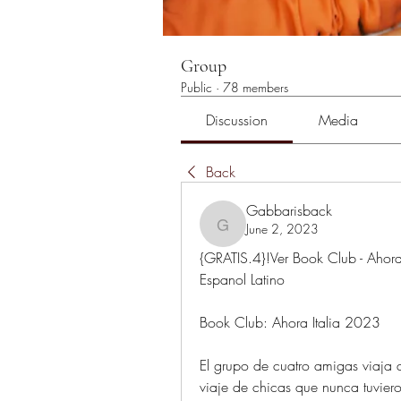
Group
Public
·
78 members
Discussion
Media
Back
Gabbarisback
June 2, 2023
Gabbarisback
{GRATIS.4}!Ver Book Club - Ahora
Espanol Latino
Book Club: Ahora Italia 2023
El grupo de cuatro amigas viaja a 
viaje de chicas que nunca tuviero