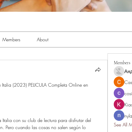
Members
About
Members
Ан
Cas
 Italia (2023) PELICULA Completa Online en 
cos
Kia
nyl
Italia con su club de lectura para disfrutar del 
See All 
n. Pero cuando las cosas no salen según lo 