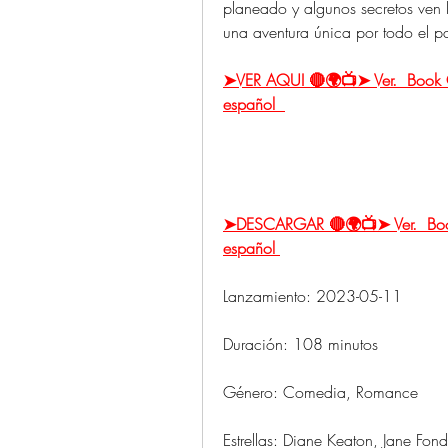
planeado y algunos secretos ven la
una aventura única por todo el pa
➤VER AQUI 🔴🌍📺➤ Ver.  Book Cl
español  
➤DESCARGAR 🔴🌍📺➤ Ver.  Book C
español 
Lanzamiento: 2023-05-11
Duración: 108 minutos
Género: Comedia, Romance
Estrellas: Diane Keaton, Jane Fo