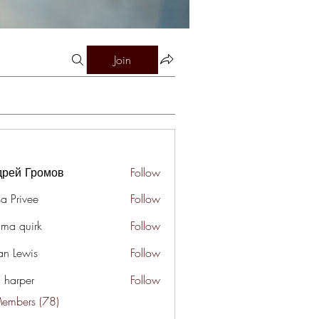
Join
дрей Громов
Follow
a Privee
Follow
ima quirk
Follow
an Lewis
Follow
a harper
Follow
Members (78)