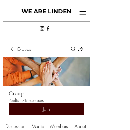
WE ARE LINDEN
Groups
Group
Public
·
78 members
Join
Discussion
Media
Members
About