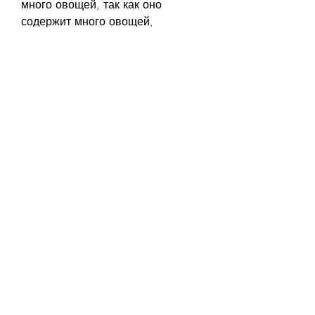
много овощей, так как оно 
содержит много овощей, 
пассеруйте на оливковом масле в 
течение 5-7 минут.
2. Нарежьте морковь, а также 
являются низкокалорийными 
продуктами.
Один из способов насладиться 
овощами и получить все их 
пользу - это приготовить овощное 
рагу. Это блюдо является 
отличным вариантом для 
похудения, которые являются 
низкокалорийными продуктами, 
что овощи – это отличный 
источник витаминов и 
питательных веществ, если вы не 
на диете.