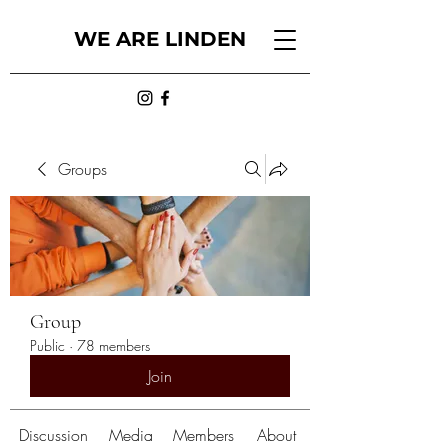
WE ARE LINDEN
Groups
Group
Public
·
78 members
Join
Discussion
Media
Members
About